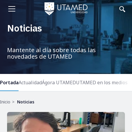
Pasar
al
Abrir
contenido
principal
menu
Noticias
Mantente al día sobre todas las
novedades de UTAMED
Portada
Actualidad
Ágora UTAMED
UTAMED en los medios
Ruta
Inicio
Noticias
de
navegación