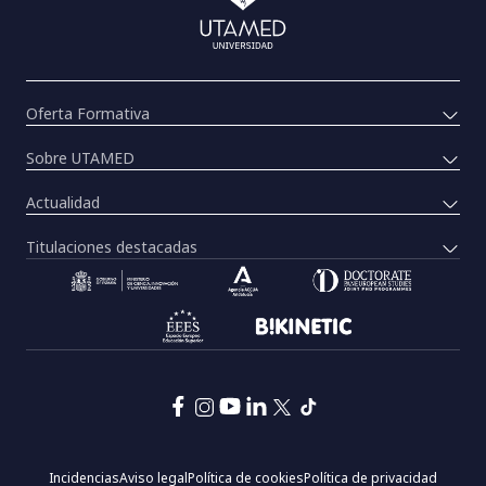
Oferta Formativa
Sobre UTAMED
Actualidad
Titulaciones destacadas
Pie
Incidencias
Aviso legal
Política de cookies
Política de privacidad
de