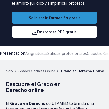
el ámbito jurídico y simplificar procesos.
Solicitar información gratis
Descargar PDF gratis
Presentación
Asignaturas
Salidas profesionales
Claustro
Req
Ruta
Inicio
Grados Oficiales Online
Grado en Derecho Online
de
navegación
Descubre el Grado en
Derecho online
El
Grado en Derecho
de UTAMED te brinda una
formación integral con un enfoque jurídico y