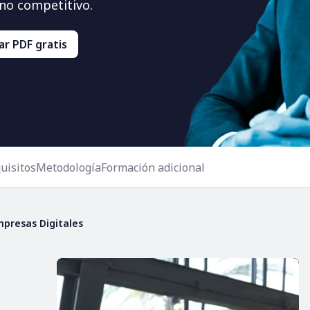
no competitivo.
r PDF gratis
uisitos
Metodología
Formación adicional
mpresas Digitales