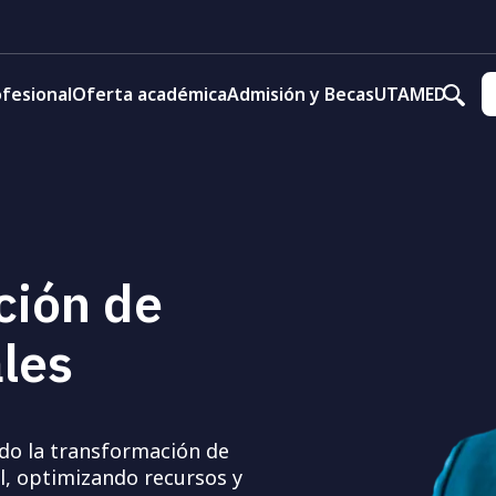
fesional
Oferta académica
Admisión y Becas
UTAMED
ción de
les
do la transformación de
l, optimizando recursos y