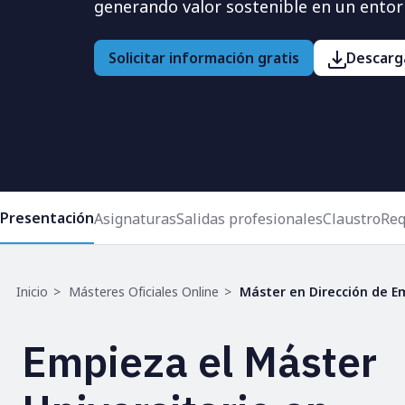
generando valor sostenible en un entor
Solicitar información gratis
Descarga
Presentación
Asignaturas
Salidas profesionales
Claustro
Req
Ruta
Inicio
Másteres Oficiales Online
Máster en Dirección de E
de
navegación
Empieza el Máster