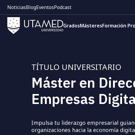
Pre
Pasar
Noticias
Blog
Eventos
Podcast
cabecera:
al
Menú
contenido
Navegación
1
principal
Grados
Másteres
Formación Pro
principal
TÍTULO UNIVERSITARIO
Máster en Direc
Empresas Digita
Impulsa tu liderazgo empresarial guian
organizaciones hacia la economía digita