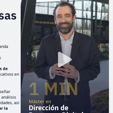
sas
anda
s
s de
icativos en
1 MIN
iseñar
 análisis
Máster en
idades, así
Dirección de
r la