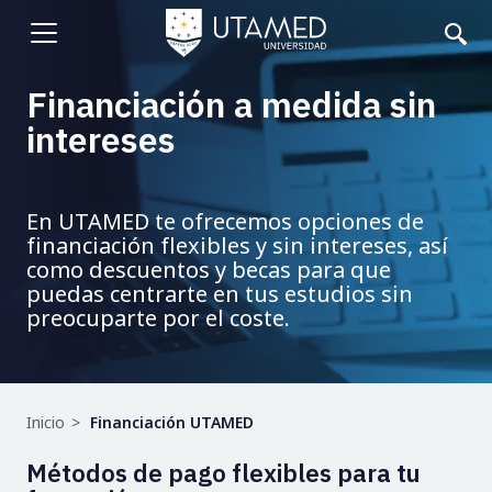
Pasar
al
Abrir
contenido
principal
menu
Financiación a medida sin
intereses
En UTAMED te ofrecemos opciones de
financiación flexibles y sin intereses, así
como descuentos y becas para que
puedas centrarte en tus estudios sin
preocuparte por el coste.
Ruta
Inicio
Financiación UTAMED
de
Métodos de pago flexibles para tu
navegación