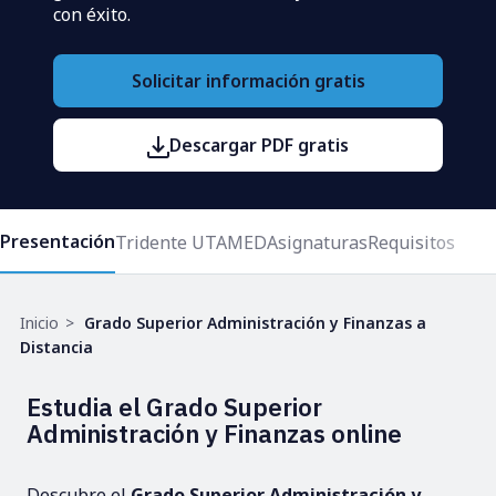
con éxito.
Solicitar información gratis
Descargar PDF gratis
Presentación
Tridente UTAMED
Asignaturas
Requisitos
Ruta
Inicio
Grado Superior Administración y Finanzas a
de
Distancia
navegación
Estudia el Grado Superior
Administración y Finanzas online
Descubre el
Grado Superior Administración y