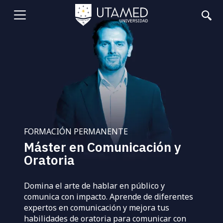
Pasar
al
Abrir
contenido
principal
menu
FORMACIÓN PERMANENTE
Máster en Comunicación y
Oratoria
Domina el arte de hablar en público y
comunica con impacto. Aprende de diferentes
expertos en comunicación y mejora tus
habilidades de oratoria para comunicar con