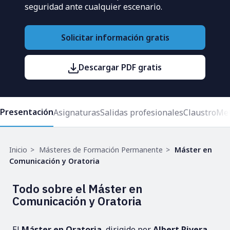
seguridad ante cualquier escenario.
Solicitar información gratis
Descargar PDF gratis
Presentación
Asignaturas
Salidas profesionales
Claustro
Met
Ruta
Inicio
Másteres de Formación Permanente
Máster en
de
Comunicación y Oratoria
navegación
Todo sobre el Máster en
Comunicación y Oratoria
El
Máster en Oratoria
, dirigido por
Albert Rivera
,