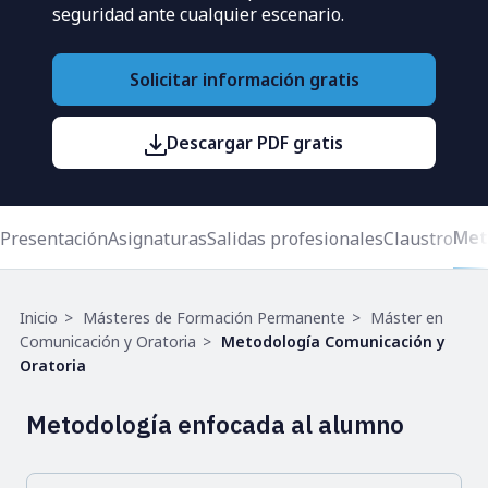
seguridad ante cualquier escenario.
Solicitar información gratis
Descargar PDF gratis
Met
Presentación
Asignaturas
Salidas profesionales
Claustro
Ruta
Inicio
Másteres de Formación Permanente
Máster en
de
Comunicación y Oratoria
Metodología Comunicación y
navegación
Oratoria
Metodología enfocada al alumno