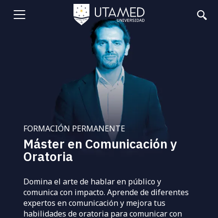
Pasar
al
Abrir
contenido
principal
menu
FORMACIÓN PERMANENTE
Máster en Comunicación y
Oratoria
Domina el arte de hablar en público y
comunica con impacto. Aprende de diferentes
expertos en comunicación y mejora tus
habilidades de oratoria para comunicar con