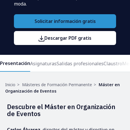
moda.
Solicitar información gratis
Descargar PDF gratis
Presentación
Asignaturas
Salidas profesionales
Claustro
Met
Ruta
Inicio
Másteres de Formación Permanente
Máster en
de
Organización de Eventos
navegación
Descubre el Máster en Organización
de Eventos
Carlos Álvarez
, director del máster y directivo en