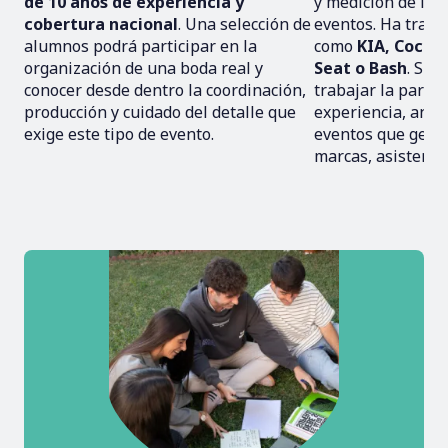
de 10 años de experiencia y
y medición de imp
cobertura nacional
. Una selección de
eventos. Ha trab
alumnos podrá participar en la
como
KIA, Coca-
organización de una boda real y
Seat o Bash
. Sus
conocer desde dentro la coordinación,
trabajar la parte 
producción y cuidado del detalle que
experiencia, anal
exige este tipo de evento.
eventos que gene
marcas, asistente