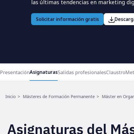
las últimas tendencias en marketing digi
Solicitar información gratis
Descarga
Asignaturas
Presentación
Salidas profesionales
Claustro
Met
Ruta
Inicio
Másteres de Formación Permanente
Máster en Organ
de
navegación
Asignaturas del Más