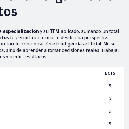
tos
de
especialización
y su
TFM
aplicado, sumando un total
ntos
te permitirán formarte desde una perspectiva
rotocolo, comunicación e inteligencia artificial. No se
os, sino de aprender a tomar decisiones reales, trabajar
os y medir resultados.
ECTS
5
5
5
5