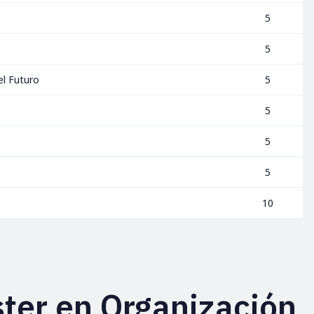
5
5
el Futuro
5
5
5
5
10
ter en Organización