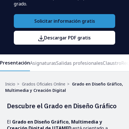
grado.
Solicitar información gratis
Descargar PDF gratis
Presentación
Asignaturas
Salidas profesionales
Claustro
Req
Ruta
Inicio
Grados Oficiales Online
Grado en Diseño Gráfico,
de
Multimedia y Creación Digital
navegación
Descubre el Grado en Diseño Gráfico
El
Grado en Diseño Gráfico, Multimedia y
Creación Digital de UTAMED
está orientado a