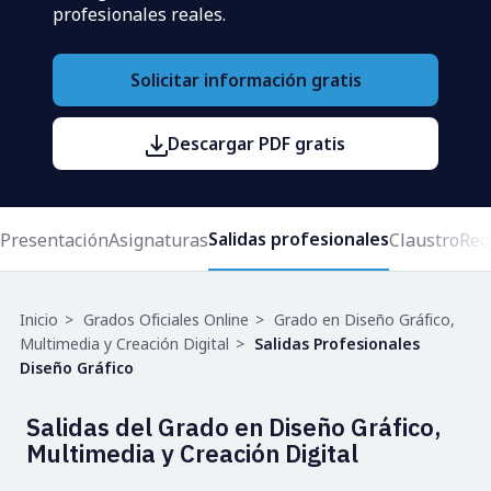
profesionales reales.
Solicitar información gratis
Descargar PDF gratis
Salidas profesionales
Presentación
Asignaturas
Claustro
Req
Ruta
Inicio
Grados Oficiales Online
Grado en Diseño Gráfico,
de
Multimedia y Creación Digital
Salidas Profesionales
navegación
Diseño Gráfico
Salidas del Grado en Diseño Gráfico,
Multimedia y Creación Digital