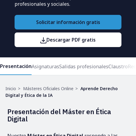
profesionales y sociales.
Solicitar información gratis
Descargar PDF gratis
Presentación
Asignaturas
Salidas profesionales
Claustro
Req
Ruta
Inicio
Másteres Oficiales Online
Aprende Derecho
de
Digital y Ética de la IA
navegación
Presentación del Máster en Ética
Digital
Nuestro
Máster en Ética Digital
responde a las