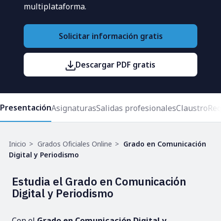
multiplataforma.
Solicitar información gratis
Descargar PDF gratis
Presentación
Asignaturas
Salidas profesionales
Claustro
Req
Ruta
Inicio
Grados Oficiales Online
Grado en Comunicación
de
Digital y Periodismo
navegación
Estudia el Grado en Comunicación
Digital y Periodismo
Con el
Grado en Comunicación Digital y