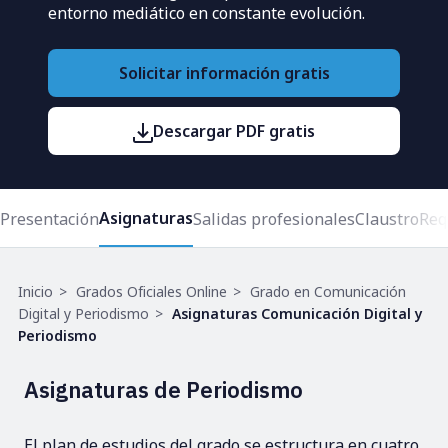
entorno mediático en constante evolución.
Solicitar información gratis
Descargar PDF gratis
Asignaturas
Presentación
Salidas profesionales
Claustro
Req
Ruta
Inicio
Grados Oficiales Online
Grado en Comunicación
de
Digital y Periodismo
Asignaturas Comunicación Digital y
navegación
Periodismo
Asignaturas de Periodismo
El plan de estudios del grado se estructura en cuatro