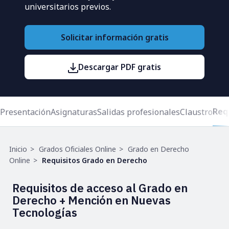
universitarios previos.
Solicitar información gratis
Descargar PDF gratis
Req
Presentación
Asignaturas
Salidas profesionales
Claustro
Ruta
Inicio
Grados Oficiales Online
Grado en Derecho
de
Online
Requisitos Grado en Derecho
navegación
Requisitos de acceso al Grado en
Derecho + Mención en Nuevas
Tecnologías