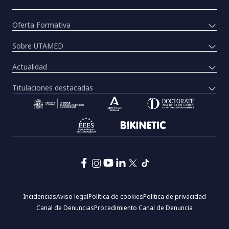
Oferta Formativa
Sobre UTAMED
Actualidad
Titulaciones destacadas
Pie
Incidencias
Aviso legal
Política de cookies
Política de privacidad
de
Canal de Denuncias
Procedimiento Canal de Denuncia
página:
Menú