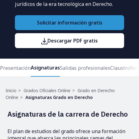
jurídicos de la era tecnológica en Derecho.
Solicitar información gratis
Descargar PDF gratis
Asignaturas
Presentación
Salidas profesionales
Claustro
Req
Ruta
Inicio
Grados Oficiales Online
Grado en Derecho
de
Online
Asignaturas Grado en Derecho
navegación
Asignaturas de la carrera de Derecho
El plan de estudios del grado ofrece una formación
integral que abarca las principales ramas del