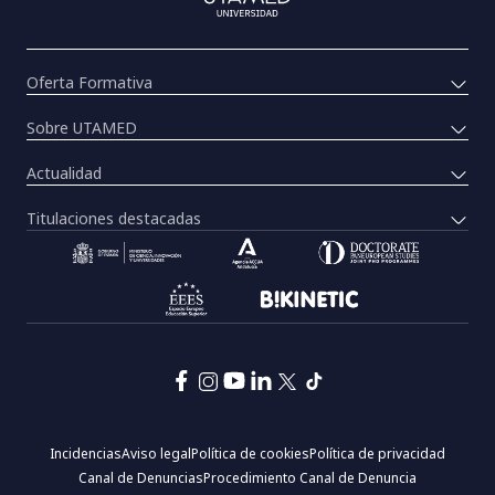
Oferta Formativa
Sobre UTAMED
Actualidad
Titulaciones destacadas
Pie
Incidencias
Aviso legal
Política de cookies
Política de privacidad
de
Canal de Denuncias
Procedimiento Canal de Denuncia
página: