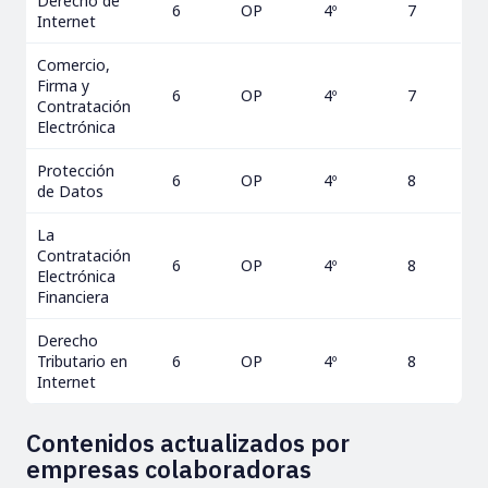
Derecho de
6
OP
4º
7
Internet
Comercio,
Firma y
6
OP
4º
7
Contratación
Electrónica
Protección
6
OP
4º
8
de Datos
La
Contratación
6
OP
4º
8
Electrónica
Financiera
Derecho
Tributario en
6
OP
4º
8
Internet
Contenidos actualizados por
empresas colaboradoras