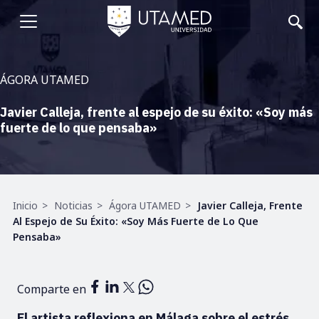
Pasar
al
Abrir
contenido
principal
menu
ÁGORA UTAMED
Javier Calleja, frente al espejo de su éxito: «Soy más
fuerte de lo que pensaba»
Ruta
Inicio
Noticias
Ágora UTAMED
Javier Calleja, Frente
de
Al Espejo de Su Éxito: «Soy Más Fuerte de Lo Que
navegación
Pensaba»
Comparte en
El artista reflexiona en Málaga sobre el estrés,