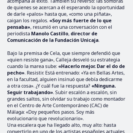
acompaña al éxito. También su reverso: las sombras
de quienes se acercan a él esperando la oportunidad
de darle «palos» hasta que, «como una piñata»,
caigan los regalos.
«Soy más fuerte de lo que
pensaba»
, resumió en una conversación con el
periodista
Manolo Castillo
,
director de
Comunicación de la Fundación Unicaja
.
Bajo la premisa de Cela, que siempre defendió que
«quien resiste gana», Calleja desveló su estrategia
cuando la marea sube:
«Hacerlo mejor. Dar el do de
pecho»
. Resistir. Está entrenado: «Ya en Bellas Artes,
en la facultad, alguien insinuó que debía dedicarme
a otra cosa». ¿Y cuál fue la respuesta?
«Ninguna.
Seguir trabajando»
. Subir escalón a escalón, sin
grandes saltos, sin olvidar su trabajo como montador
en el Centro de Arte Contemporáneo (CAC) de
Málaga: «Doy pequeños pasos. Soy más
evolucionario que revolucionario».
Una escalera que ha llegado alto, muy alto: hasta
convertirlo en uno de los artistas españoles actuales