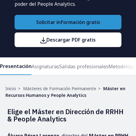
poder del People Analytics.
Solicitar información gratis
Descargar PDF gratis
Presentación
Asignaturas
Salidas profesionales
Metodologí
Ruta
Inicio
Másteres de Formación Permanente
Máster en
de
Recursos Humanos y People Analytics
navegación
Elige el Máster en Dirección de RRHH
& People Analytics
Álvaro Pérez Lorenzo
, director del
Máster en RRHH