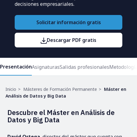
decisiones empresariales.
Solicitar información gratis
Descargar PDF gratis
Presentación
Asignaturas
Salidas profesionales
Metodologí
Ruta
Inicio
Másteres de Formación Permanente
Máster en
de
Análisis de Datos y Big Data
navegación
Descubre el Máster en Análisis de
Datos y Big Data
David Ortega
, director del máster que cuenta con