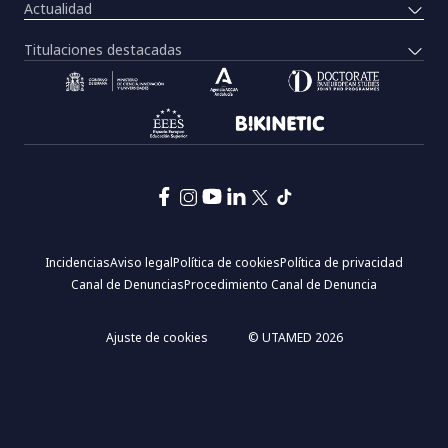
Actualidad
Titulaciones destacadas
Pie
Incidencias
Aviso legal
Política de cookies
Política de privacidad
de
Canal de Denuncias
Procedimiento Canal de Denuncia
página:
Menú
legal
Ajuste de cookies
© UTAMED 2026