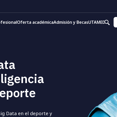
fesional
Oferta académica
Admisión y Becas
UTAMED
ata
ligencia
Deporte
ig Data en el deporte y