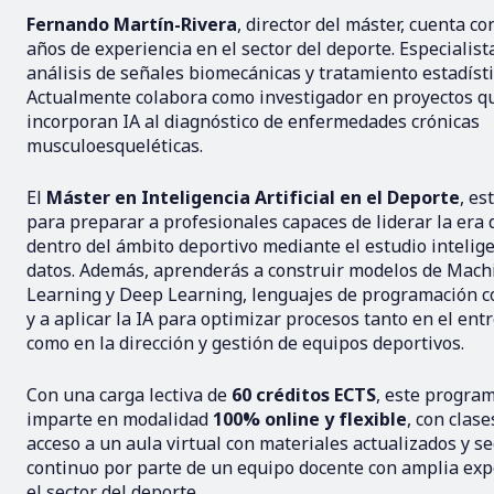
Fernando Martín-Rivera
, director del máster, cuenta c
años de experiencia en el sector del deporte. Especialist
análisis de señales biomecánicas y tratamiento estadísti
Actualmente colabora como investigador en proyectos q
incorporan IA al diagnóstico de enfermedades crónicas
musculoesqueléticas.
El
Máster en Inteligencia Artificial en el Deporte
, es
para preparar a profesionales capaces de liderar la era d
dentro del ámbito deportivo mediante el estudio intelig
datos. Además, aprenderás a construir modelos de Mach
Learning y Deep Learning, lenguajes de programación 
y a aplicar la IA para optimizar procesos tanto en el en
como en la dirección y gestión de equipos deportivos.
Con una carga lectiva de
60 créditos ECTS
, este progra
imparte en modalidad
100% online y flexible
, con clase
acceso a un aula virtual con materiales actualizados y 
continuo por parte de un equipo docente con amplia exp
el sector del deporte.