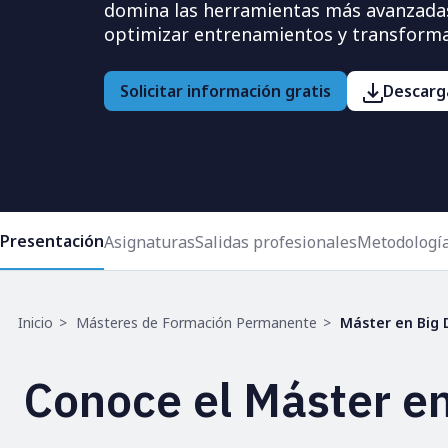
domina las herramientas más avanzadas
optimizar entrenamientos y transformar
Solicitar información gratis
Descarga
Presentación
Asignaturas
Salidas profesionales
Metodologí
Ruta
Inicio
Másteres de Formación Permanente
Máster en Big D
de
navegación
Conoce el Máster en