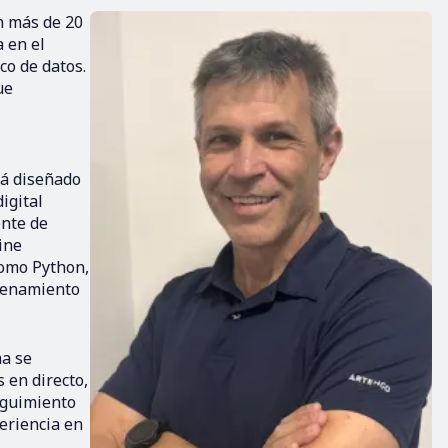
on más de 20
a en el
co de datos.
ue
tá diseñado
igital
ente de
ine
como Python,
trenamiento
ma se
s en directo,
seguimiento
eriencia en