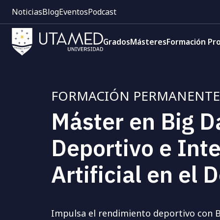
Pre
Pasar
Noticias
Blog
Eventos
Podcast
cabecera:
al
Menú
contenido
Navegación
1
principal
Grados
Másteres
Formación Pro
principal
FORMACIÓN PERMANENTE
Máster en Big D
Deportivo e Inte
Artificial en el 
Impulsa el rendimiento deportivo con B