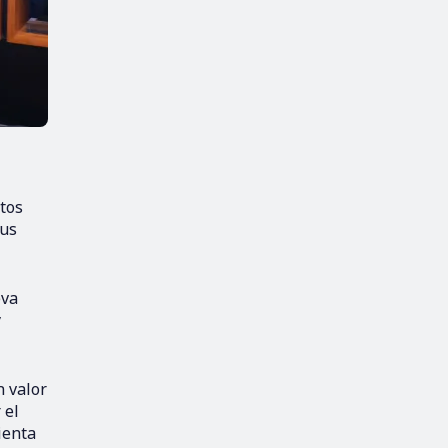
stos
sus
eva
y
n valor
 el
ienta