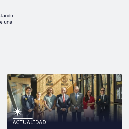
stando
de una
ACTUALIDAD