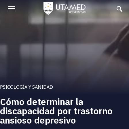
Pasar
al
Abrir
contenido
principal
menu
PSICOLOGÍA Y SANIDAD
Cómo determinar la
discapacidad por trastorno
ansioso depresivo