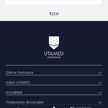
Siguiente
›
Última
»
Page
Page
Paginación
1
2
página
página
Oferta Formativa
Sobre UTAMED
Actualidad
Titulaciones destacadas