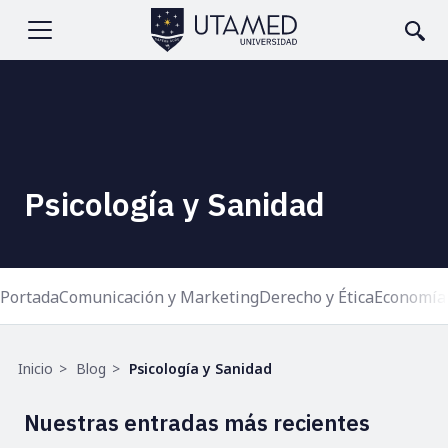
Pasar
al
Abrir
contenido
principal
menu
Psicología y Sanidad
Portada
Comunicación y Marketing
Derecho y Ética
Economía
Ruta
Inicio
Blog
Psicología y Sanidad
de
navegación
Nuestras entradas más recientes