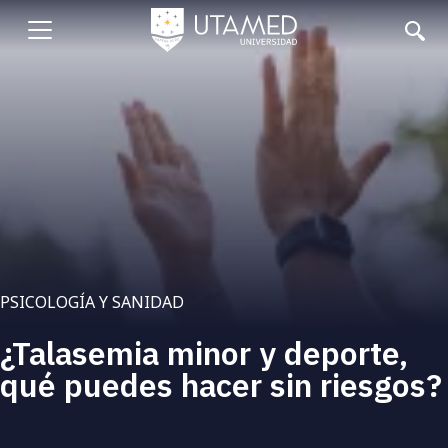
Pasar
al
Abrir
contenido
principal
menu
PSICOLOGÍA Y SANIDAD
¿Talasemia minor y deporte,
qué puedes hacer sin riesgos?