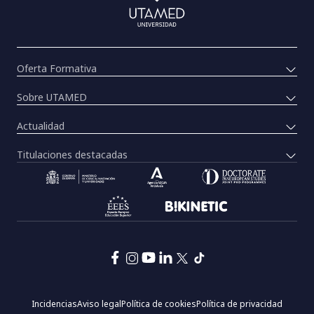
Oferta Formativa
Sobre UTAMED
Actualidad
Titulaciones destacadas
Pie
Incidencias
Aviso legal
Política de cookies
Política de privacidad
de