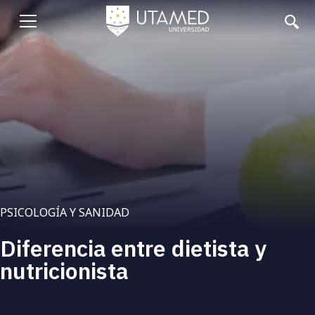
Pasar
al
Abrir
contenido
principal
menu
PSICOLOGÍA Y SANIDAD
Diferencia entre dietista y
nutricionista