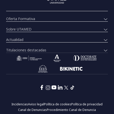
Oferta Formativa
Sobre UTAMED
Actualidad
Titulaciones destacadas
Pie
Incidencias
Aviso legal
Política de cookies
Política de privacidad
de
Canal de Denuncias
Procedimiento Canal de Denuncia
página: