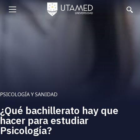
Pasar
al
Abrir
contenido
principal
menu
PSICOLOGÍA Y SANIDAD
¿Qué bachillerato hay que
hacer para estudiar
Psicología?