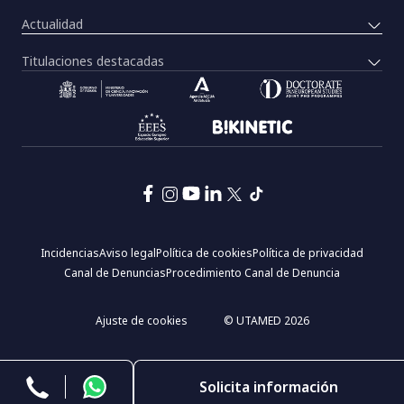
Actualidad
Titulaciones destacadas
Pie
Incidencias
Aviso legal
Política de cookies
Política de privacidad
de
Canal de Denuncias
Procedimiento Canal de Denuncia
página:
Menú
legal
Ajuste de cookies
© UTAMED 2026
Solicita información