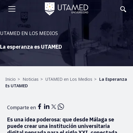
Pasar
al
Abrir
contenido
principal
menu
UTAMED EN LOS MEDIOS
La esperanza es UTAMED
Ruta
Inicio
Noticias
UTAMED en Los Medios
La Esperanza
de
Es UTAMED
navegación
Comparte en
Es una idea poderosa: que desde Málaga se
puede crear una institución universitaria
digital pensada para el siglo XXI, conectada