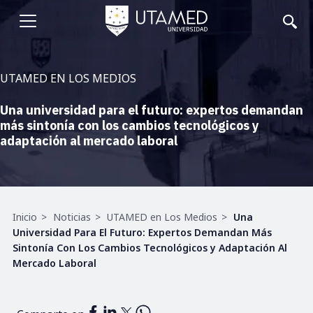
Pasar
al
Abrir
contenido
principal
menu
UTAMED EN LOS MEDIOS
Una universidad para el futuro: expertos demandan
más sintonía con los cambios tecnológicos y
adaptación al mercado laboral
Ruta
Inicio
Noticias
UTAMED en Los Medios
Una
de
Universidad Para El Futuro: Expertos Demandan Más
navegación
Sintonía Con Los Cambios Tecnológicos y Adaptación Al
Mercado Laboral