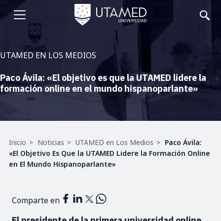
Pasar
al
Abrir
contenido
principal
menu
UTAMED EN LOS MEDIOS
Paco Ávila: «El objetivo es que la UTAMED lidere la
formación online en el mundo hispanoparlante»
Ruta
Inicio
Noticias
UTAMED en Los Medios
Paco Ávila:
de
«El Objetivo Es Que la UTAMED Lidere la Formación Online
navegación
en El Mundo Hispanoparlante»
Comparte en
El presidente de la primera universidad online