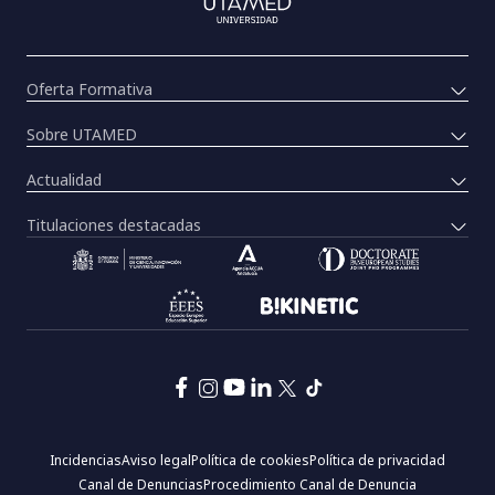
Oferta Formativa
Sobre UTAMED
Actualidad
Titulaciones destacadas
Pie
Incidencias
Aviso legal
Política de cookies
Política de privacidad
de
Canal de Denuncias
Procedimiento Canal de Denuncia
página: