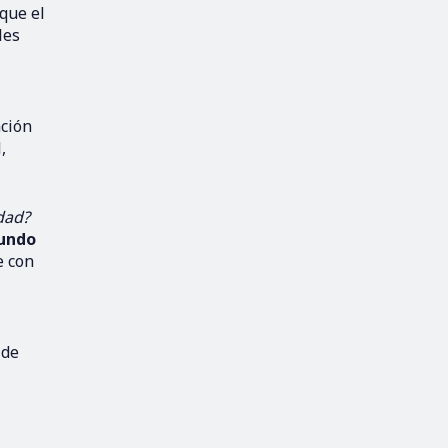
 que el
les
ación
,
dad?
mundo
e con
 de