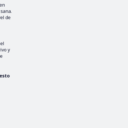
 en
 sana.
el de
 el
ivo y
te
esto