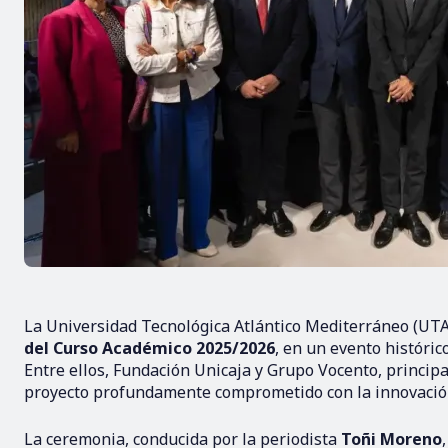
La Universidad Tecnológica Atlántico Mediterráneo (UT
del Curso Académico 2025/2026
, en un evento históri
Entre ellos, Fundación Unicaja y Grupo Vocento, principa
proyecto profundamente comprometido con la innovación 
La ceremonia, conducida por la periodista
Toñi Moreno