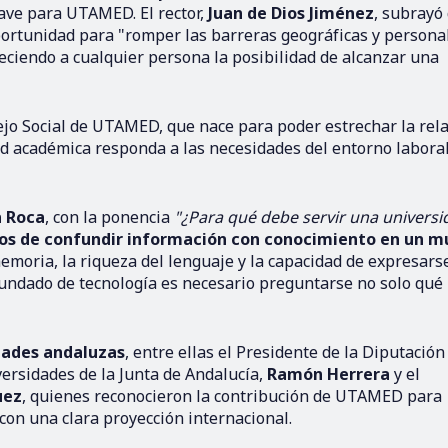
ave para UTAMED. El rector,
Juan de Dios Jiménez
, subrayó
portunidad para "romper las barreras geográficas y persona
freciendo a cualquier persona la posibilidad de alcanzar una
ejo Social de UTAMED, que nace para poder estrechar la rel
ad académica responda a las necesidades del entorno laboral
a Roca
, con la ponencia
"¿Para qué debe servir una universi
os de confundir información con conocimiento en un 
memoria, la riqueza del lenguaje y la capacidad de expresars
nundado de tecnología es necesario preguntarse no solo qué
idades andaluzas
, entre ellas el Presidente de la Diputación
versidades de la Junta de Andalucía,
Ramón Herrera
y el
uez
, quienes reconocieron la contribución de UTAMED para
on una clara proyección internacional.