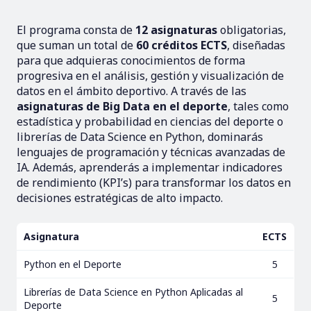
El programa consta de
12 asignaturas
obligatorias,
que suman un total de
60 créditos ECTS
, diseñadas
para que adquieras conocimientos de forma
progresiva en el análisis, gestión y visualización de
datos en el ámbito deportivo. A través de las
asignaturas de Big Data
en el deporte
, tales como
estadística y probabilidad en ciencias del deporte o
librerías de Data Science en Python, dominarás
lenguajes de programación y técnicas avanzadas de
IA. Además, aprenderás a implementar indicadores
de rendimiento (KPI’s) para transformar los datos en
decisiones estratégicas de alto impacto.
Asignatura
ECTS
Python en el Deporte
5
Librerías de Data Science en Python Aplicadas al
5
Deporte