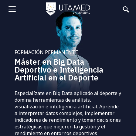
Pasar
al
Abrir
contenido
principal
menu
FORMACIÓN PERMANENTE
Máster en Big Data
Deportivo e Inteligencia
Artificial en el Deporte
Especialízate en Big Data aplicado al deporte y
domina herramientas de análisis,
visualización e inteligencia artificial. Aprende
a interpretar datos complejos, implementar
indicadores de rendimiento y tomar decisiones
estratégicas que mejoren la gestión y el
rendimiento en entornos deportivos