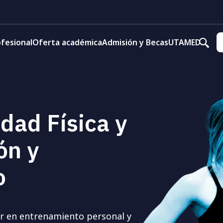
fesional
Oferta académica
Admisión y Becas
UTAMED
dad Física y
ón y
o
r en entrenamiento personal y