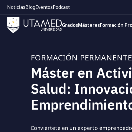
Pre
Pasar
Noticias
Blog
Eventos
Podcast
cabecera:
al
Menú
contenido
Navegación
1
principal
Grados
Másteres
Formación Pro
principal
FORMACIÓN PERMANENTE
Máster en Activi
Salud: Innovaci
Emprendimient
Conviértete en un experto emprendedo