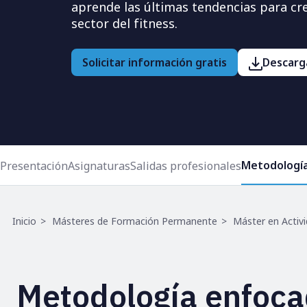
aprende las últimas tendencias para cre
sector del fitness.
Solicitar información gratis
Descarga
Metodologí
Presentación
Asignaturas
Salidas profesionales
Ruta
Inicio
Másteres de Formación Permanente
Máster en Activi
de
navegación
Metodología enfoca