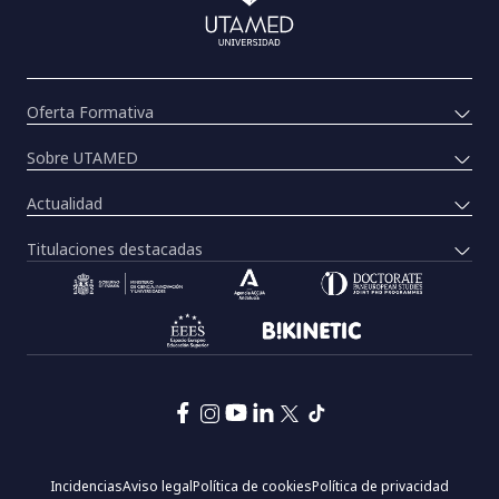
Oferta Formativa
Sobre UTAMED
Actualidad
Titulaciones destacadas
Pie
Incidencias
Aviso legal
Política de cookies
Política de privacidad
de