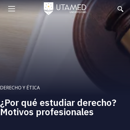
Pasar
al
Abrir
contenido
principal
menu
DERECHO Y ÉTICA
¿Por qué estudiar derecho?
Motivos profesionales