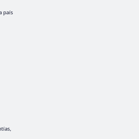
a país
tías,