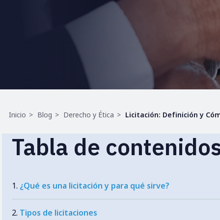
Ruta
Inicio
Blog
Derecho y Ética
Licitación: Definición y C
de
navegación
Tabla de contenido
¿Qué es una licitación y para qué sirve?
Tipos de licitaciones