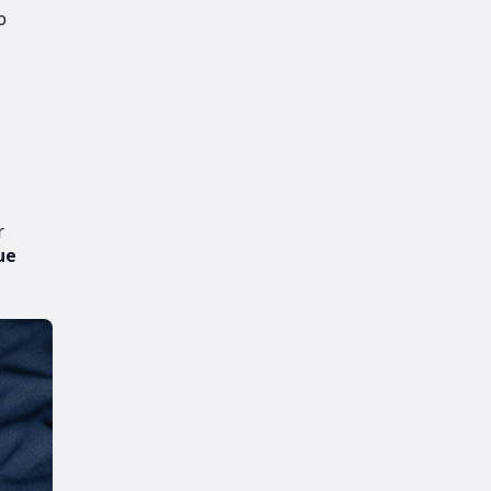
o
r
ue