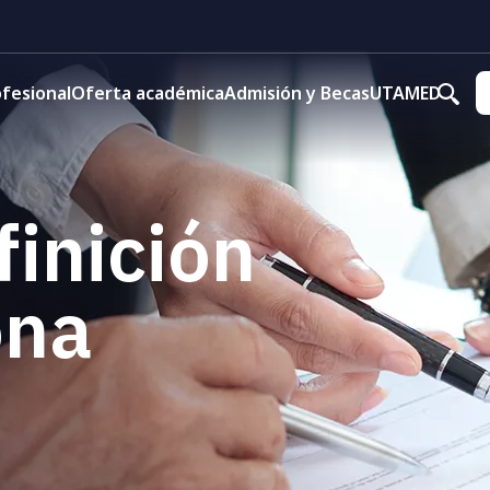
fesional
Oferta académica
Admisión y Becas
UTAMED
finición
ona