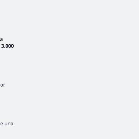
na
s
3.000
por
ue uno