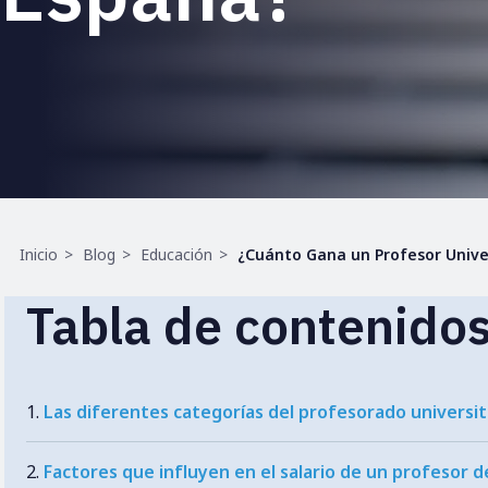
Ruta
Inicio
Blog
Educación
¿Cuánto Gana un Profesor Unive
de
navegación
Tabla de contenido
Las diferentes categorías del profesorado universit
Factores que influyen en el salario de un profesor d