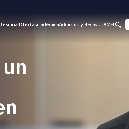
fesional
Oferta académica
Admisión y Becas
UTAMED
 un
en