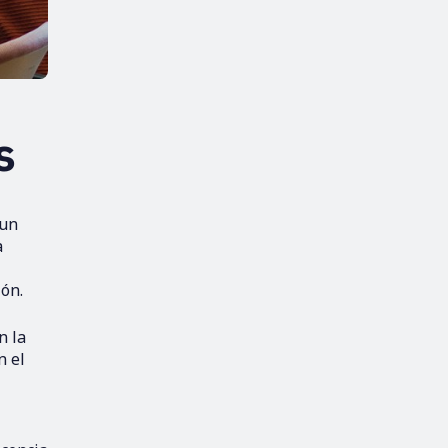
s
 un
a
ión.
n la
n el