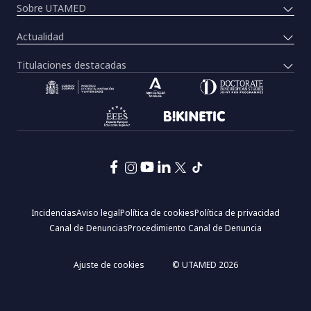
Sobre UTAMED
Actualidad
Titulaciones destacadas
Pie
Incidencias
Aviso legal
Política de cookies
Política de privacidad
de
Canal de Denuncias
Procedimiento Canal de Denuncia
página:
Menú
legal
Ajuste de cookies
© UTAMED 2026