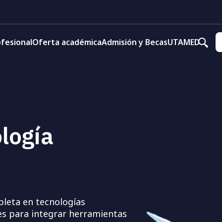
fesional
Oferta académica
Admisión y Becas
UTAMED
logía
leta en tecnologías
es para integrar herramientas