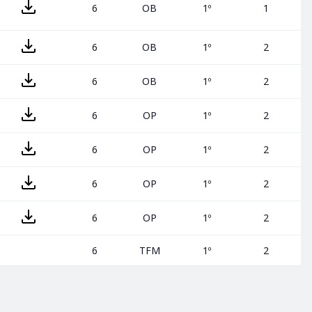
6
OB
1º
1
6
OB
1º
2
6
OB
1º
2
6
OP
1º
2
6
OP
1º
2
6
OP
1º
2
6
OP
1º
2
6
TFM
1º
2