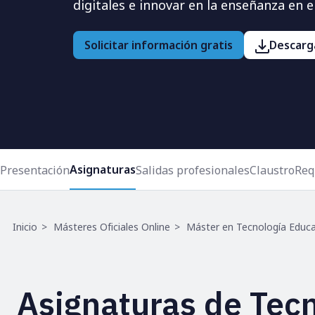
digitales e innovar en la enseñanza en e
Solicitar información gratis
Descarga
Asignaturas
Presentación
Salidas profesionales
Claustro
Req
Ruta
Inicio
Másteres Oficiales Online
Máster en Tecnología Educa
de
navegación
Asignaturas de Tec