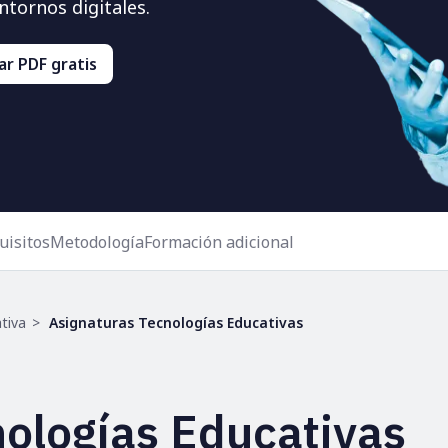
ntornos digitales.
r PDF gratis
uisitos
Metodología
Formación adicional
tiva
Asignaturas Tecnologías Educativas
nologías Educativas