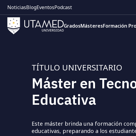
Pre
Pasar
Noticias
Blog
Eventos
Podcast
cabecera:
al
Menú
contenido
Navegación
1
principal
Grados
Másteres
Formación Pro
principal
TÍTULO UNIVERSITARIO
Máster en Tecno
Educativa
Este máster brinda una formación comp
educativas, preparando a los estudiant