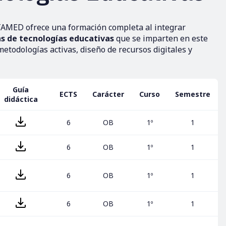
TAMED ofrece una formación completa al integrar
s de tecnologías educativas
que se imparten en este
metodologías activas, diseño de recursos digitales y
Guía
ECTS
Carácter
Curso
Semestre
didáctica
6
OB
1º
1
6
OB
1º
1
6
OB
1º
1
6
OB
1º
1