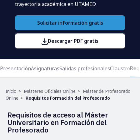
trayectoria académica en UTAMED.
Solicitar información gratis
Descargar PDF gratis
Req
Presentación
Asignaturas
Salidas profesionales
Claustro
Ruta
Inicio
Másteres Oficiales Online
Máster de Profesorado
de
Online
Requisitos Formación del Profesorado
navegación
Requisitos de acceso al Máster
Universitario en Formación del
Profesorado