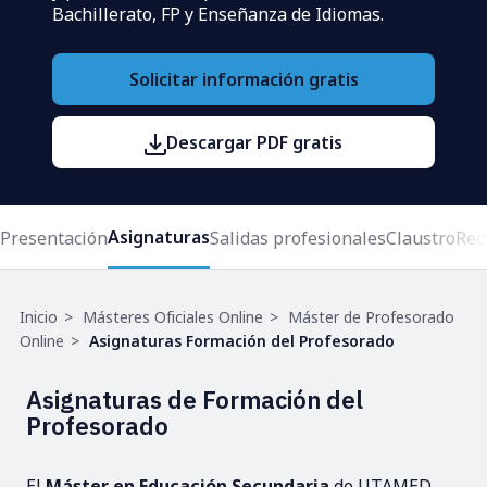
Bachillerato, FP y Enseñanza de Idiomas.
Solicitar información gratis
Descargar PDF gratis
Asignaturas
Presentación
Salidas profesionales
Claustro
Req
Ruta
Inicio
Másteres Oficiales Online
Máster de Profesorado
de
Online
Asignaturas Formación del Profesorado
navegación
Asignaturas de Formación del
Profesorado
El
Máster en Educación Secundaria
de UTAMED