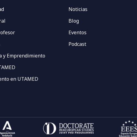
ad
Noticias
ral
Blog
rofesor
Eventos
n
Podcast
a y Emprendimiento
UTAMED
vento en UTAMED