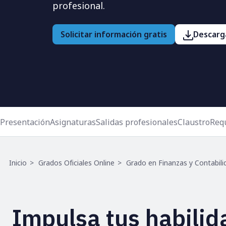
profesional.
Solicitar información gratis
Descarga
Presentación
Asignaturas
Salidas profesionales
Claustro
Requ
Ruta
Inicio
Grados Oficiales Online
Grado en Finanzas y Contabili
de
navegación
Impulsa tus habilid