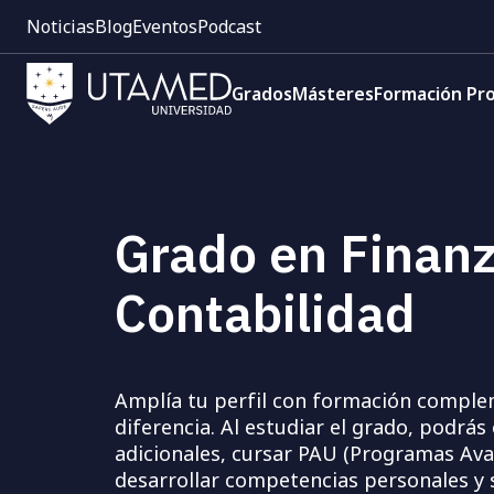
Pre
Pasar
Noticias
Blog
Eventos
Podcast
cabecera:
al
Menú
contenido
Navegación
1
principal
Grados
Másteres
Formación Pro
principal
Grado en Finanz
Contabilidad
Amplía tu perfil con formación comple
diferencia. Al estudiar el grado, podrás
adicionales, cursar PAU (Programas Ava
desarrollar competencias personales y s