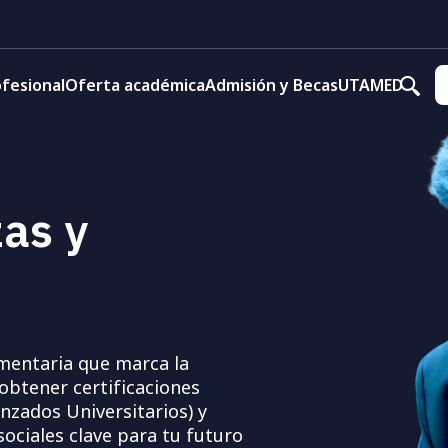
fesional
Oferta académica
Admisión y Becas
UTAMED
as y
mentaria que marca la
 obtener certificaciones
nzados Universitarios) y
ociales clave para tu futuro