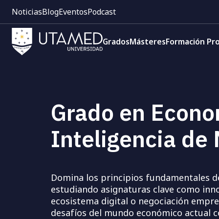
Pre
Pasar
Noticias
Blog
Eventos
Podcast
cabecera:
al
Menú
contenido
Navegación
1
principal
Grados
Másteres
Formación Pro
principal
Grado en Econom
Inteligencia de
Domina los principios fundamentales de
estudiando asignaturas clave como inn
ecosistema digital o negociación empres
desafíos del mundo económico actual 