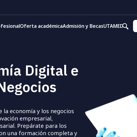
fesional
Oferta académica
Admisión y Becas
UTAMED
ía Digital e
 Negocios
 la economía y los negocios
ovación empresarial,
arial. Prepárate para los
con una formación completa y