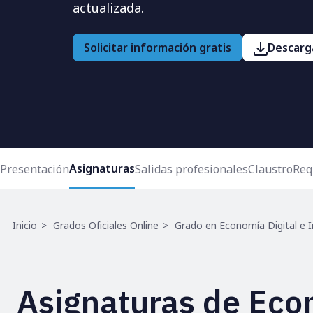
actualizada.
Solicitar información gratis
Descarga
Asignaturas
Presentación
Salidas profesionales
Claustro
Req
Ruta
Inicio
Grados Oficiales Online
Grado en Economía Digital e I
de
navegación
Asignaturas de Eco