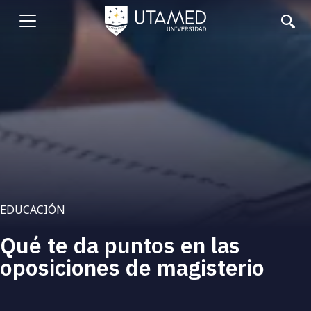
Pasar
al
Abrir
contenido
principal
menu
EDUCACIÓN
Qué te da puntos en las
oposiciones de magisterio