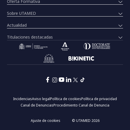
Oferta Formativa
Sobre UTAMED
Actualidad
Titulaciones destacadas
Pie
Incidencias
Aviso legal
Política de cookies
Política de privacidad
de
Canal de Denuncias
Procedimiento Canal de Denuncia
página:
Menú
legal
Ajuste de cookies
© UTAMED 2026