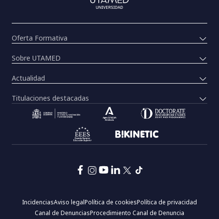
Oferta Formativa
Sobre UTAMED
Actualidad
Titulaciones destacadas
Pie
Incidencias
Aviso legal
Política de cookies
Política de privacidad
de
Canal de Denuncias
Procedimiento Canal de Denuncia
página: