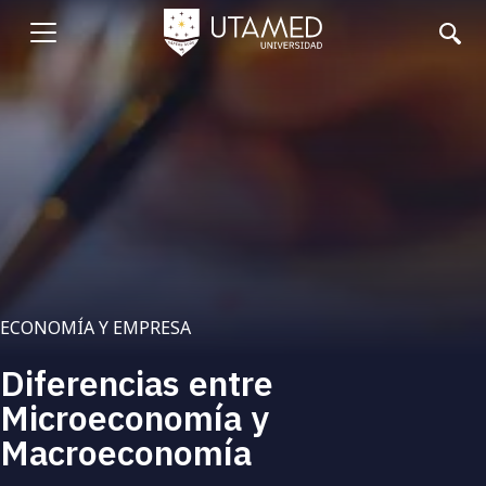
Pasar
al
Abrir
contenido
principal
menu
ECONOMÍA Y EMPRESA
Diferencias entre
Microeconomía y
Macroeconomía