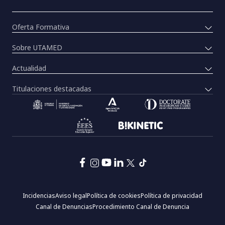
Oferta Formativa
Sobre UTAMED
Actualidad
Titulaciones destacadas
Pie
Incidencias
Aviso legal
Política de cookies
Política de privacidad
de
Canal de Denuncias
Procedimiento Canal de Denuncia
página:
Menú