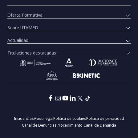
Oferta Formativa
Sobre UTAMED
Actualidad
Titulaciones destacadas
Pie
Incidencias
Aviso legal
Política de cookies
Política de privacidad
de
Canal de Denuncias
Procedimiento Canal de Denuncia
página:
Menú