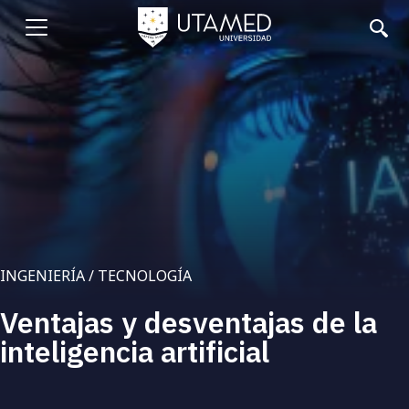
Pasar
al
Abrir
contenido
principal
menu
INGENIERÍA / TECNOLOGÍA
Ventajas y desventajas de la
inteligencia artificial