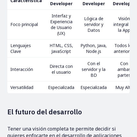
Característica
Developer
Developer
Developer
Interfaz y
Lógica de
Visión
Experiencia
Foco principal
servidor y
integral de
de Usuario
Datos
la App
(UX)
Lenguajes
HTML, CSS,
Python, Java,
Todos los
Clave
JavaScript
Node.js
anteriores
Con el
Con
Directa con
Interacción
servidor y la
ambas
el usuario
BD
partes
Versatilidad
Especializada
Especializada
Muy Alta
El futuro del desarrollo
Tener una visión completa te permite decidir si
quieres enfocarte en el desarrollo de aplicaciones