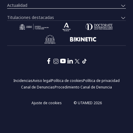
Actualidad
Titulaciones destacadas
Pie
Incidencias
Aviso legal
Política de cookies
Política de privacidad
de
Canal de Denuncias
Procedimiento Canal de Denuncia
página:
Menú
legal
Ajuste de cookies
© UTAMED 2026