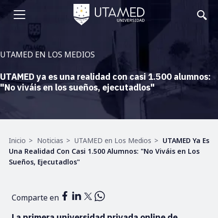
Pasar
al
Abrir
contenido
principal
menu
UTAMED EN LOS MEDIOS
UTAMED ya es una realidad con casi 1.500 alumnos:
"No viváis en los sueños, ejecutadlos"
Ruta
Inicio
Noticias
UTAMED en Los Medios
UTAMED Ya Es
de
Una Realidad Con Casi 1.500 Alumnos: "No Viváis en Los
navegación
Sueños, Ejecutadlos"
Comparte en
La primera universidad privada online de